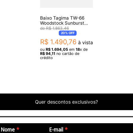
Corpo: Alder.
Escala: Rosewood.
Baixo Tagima TW-66
Woodstock Sunburst
Passivo 4C
R$
1
.
863
,
46
Itens Inclusos:
20%
OFF
Certificado de Garantia de 3 Meses.
R$
1
.
490
,
76
à vista
Acompanha Bag.
ou
R$
1
.
694
,
05
em
18
x de
R$
94
,
11
no cartão de
crédito
Quer descontos exclusivos?
Nome
E-mail