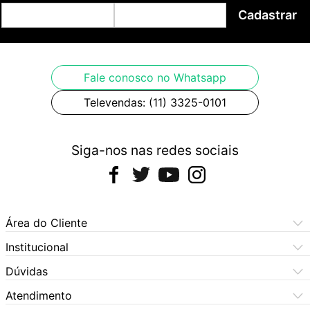
Cadastrar
Fale conosco no Whatsapp
Televendas: (11) 3325-0101
Siga-nos nas redes sociais
Área do Cliente
Meus Pedidos
Institucional
Meus Dados
Central de Atendimento
Dúvidas
Dúvidas Frequentes
Como Comprar
Atendimento
Formas de Pagamento
Dúvidas Frequentes