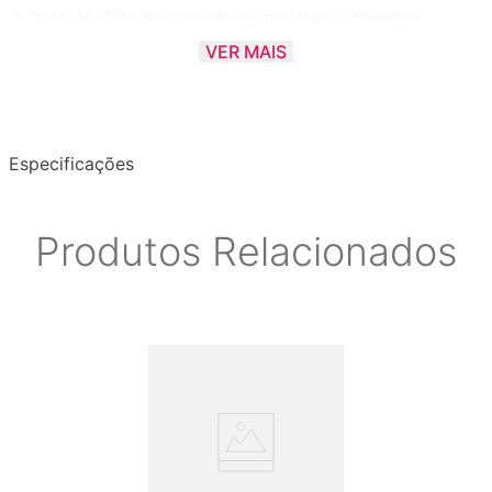
* Crash de efeito com sonoridade mais trash e complexa
* Sustain curto e decay rápido
VER MAIS
* Faz o efeito similar a um crash com sonoridade de china mais
macio
* Fotos ilustrativas
Especificações
Produtos Relacionados