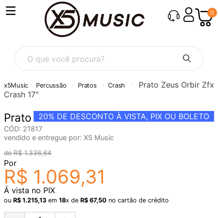
0
O que você procura?
Prato Zeus Orbir Zfx
Percussão
Pratos
Crash
Crash 17"
Prato Zeus Orbir Zfx Crash 17"
20%
DE DESCONTO À VISTA, PIX OU BOLETO
CÓD
:
21817
vendido e entregue por:
X5 Music
R$
1
.
336
,
64
Por
R$
1
.
069
,
31
Á vista no PIX
ou
R$
1
.
215
,
13
em
18
x de
R$
67
,
50
no cartão de crédito