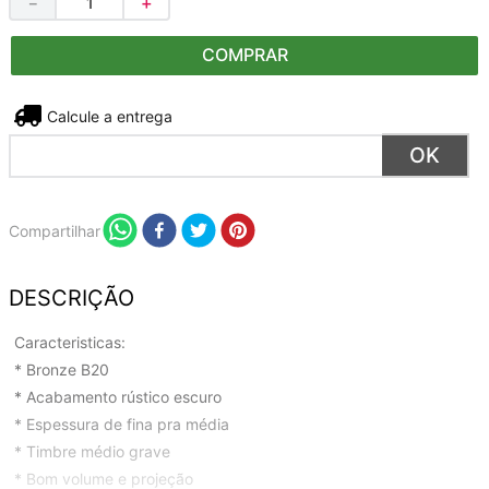
－
＋
COMPRAR
Não sei meu CEP
Compartilhar
DESCRIÇÃO
Caracteristicas:
* Bronze B20
* Acabamento rústico escuro
* Espessura de fina pra média
* Timbre médio grave
* Bom volume e projeção