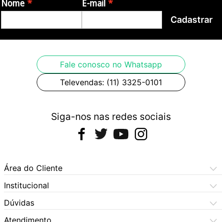
Nome
E-mail
Cadastrar
Fale conosco no Whatsapp
Televendas: (11) 3325-0101
Siga-nos nas redes sociais
Área do Cliente
Meus Pedidos
Institucional
Meus Dados
Central de Atendimento
Dúvidas
Dúvidas Frequentes
Como Comprar
Atendimento