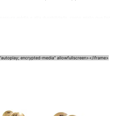
pessura média e alta durabilidade, corpo misto que faz
utoplay; encrypted-media" allowfullscreen></iframe>