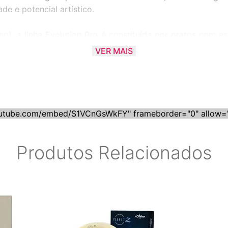
e e potencial artístico.
), a linha Evolution Pro é constituída por pratos com es
ido
VER MAIS
outube.com/embed/S1VCnGsWkFY" frameborder="0" allow="a
Produtos Relacionados