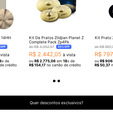
estoque do parceiro. O prazo para a entrega já contemplar
r 14HH
Kit De Pratos Zildjian Planet Z
Kit Prato
Complete Pack Zp4Pk
R$
3
.
052
,
57
R$
997
,
OFF
20%
OFF
R$
2
.
442
,
05
R$
797
vista
à vista
8
x de
ou
R$
2
.
775
,
06
em
18
x de
ou
R$
906
de crédito
R$
154
,
17
no cartão de crédito
R$
50
,
37
n
s separadamente.
aviso prévio.
Quer descontos exclusivos?