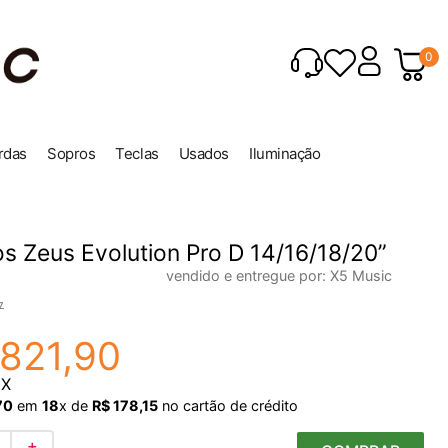
0
rdas
Sopros
Teclas
Usados
Iluminação
os Zeus Evolution Pro D 14/16/18/20”
vendido e entregue por:
X5 Music
7
821
,
90
IX
70
em
18
x de
R$
178
,
15
no cartão de crédito
＋