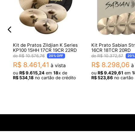
- 01 Prato de Ataque 18”
- 01 Prato de Condução 20”
- 01 Bag
Outras Informações
- Estoque: Produto com disponibilidade assegurada no 
Kit de Pratos Zildjian K Series
Kit Prato Sabian St
KP100 15HH 17CR 19CR 22RD
16CR 18TCR 20RD
- Garantia: 3 meses
R$
10
.
576
,
76
R$
10
.
372
,
57
20%
OFF
20%
R$
8
.
461
,
41
R$
8
.
298
,
06
à vista
à 
Atenção:
ou
R$
9
.
615
,
24
em
18
x de
ou
R$
9
.
429
,
61
em
1
* Imagens meramente ilustrativas.
R$
534
,
18
no cartão de crédito
R$
523
,
86
no cartão 
* Referem-se apenas aos pratos.
* Os demais itens e objetos de decoração são vendido
* As descrições técnicas estão sujeitas à alteração sem 