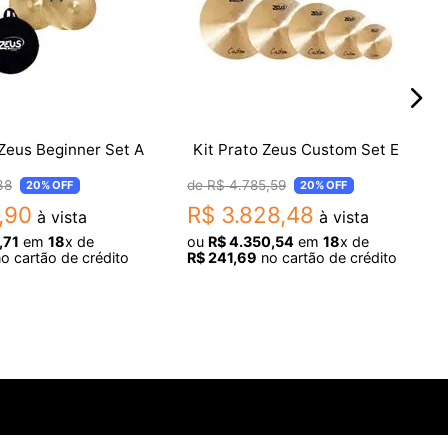
á todas as etapas do pedido.
 Zeus Beginner Set A
Kit Prato Zeus Custom Set E
38
R$
4
.
785
,
59
20%
OFF
20%
OFF
,
90
R$
3
.
828
,
48
à vista
à vista
,
71
em
18
x de
ou
R$
4
.
350
,
54
em
18
x de
o cartão de crédito
R$
241
,
69
no cartão de crédito