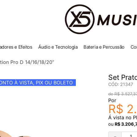
adores e Efeitos
Áudio e Tecnologia
Bateria e Percussão
Co
tion Pro D 14/16/18/20”
Set Prat
NTO À VISTA, PIX OU BOLETO
CÓD
:
21347
R$
3
.
527
,
3
Por
R$
2
.
Á vista no P
ou
R$
3
.
206
,
－