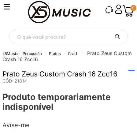
0
O que você procura?
Prato Zeus Custom
Percussão
Pratos
Crash
Crash 16 Zcc16
Prato Zeus Custom Crash 16 Zcc16
CÓD
:
21814
Produto temporariamente
indisponível
Avise-me