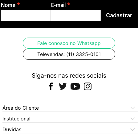
Nome
E-mail
Cadastrar
Fale conosco no Whatsapp
Televendas: (11) 3325-0101
Siga-nos nas redes sociais
Área do Cliente
Meus Pedidos
Institucional
Meus Dados
Central de Atendimento
Dúvidas
Dúvidas Frequentes
Como Comprar