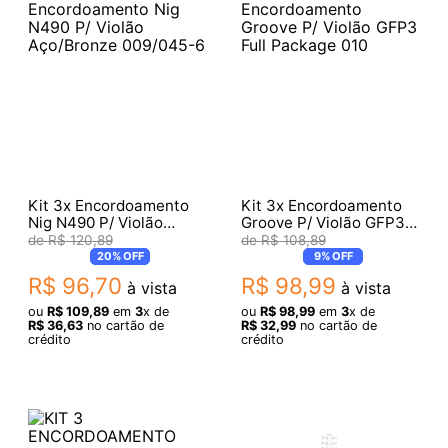
Kit 3x Encordoamento
Kit 3x Encordoamento
Nig N490 P/ Violão
Groove P/ Violão GFP3
Aço/Bronze 009/045-6
Full Package 010
R$
120
,
89
R$
108
,
89
20%
OFF
9%
OFF
R$
96
,
70
R$
98
,
99
à vista
à vista
ou
R$
109
,
89
em
3
x de
ou
R$
98
,
99
em
3
x de
R$
36
,
63
no cartão de
R$
32
,
99
no cartão de
crédito
crédito