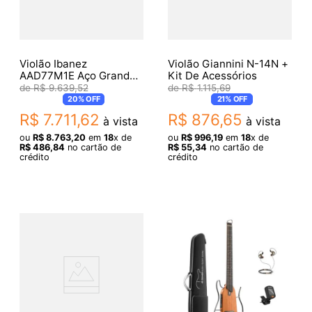
Violão Ibanez
Violão Giannini N-14N +
AAD77M1E Aço Grand
Kit De Acessórios
Dreadnought Antique
R$
9
.
639
,
52
R$
1
.
115
,
69
White
20%
OFF
21%
OFF
R$
7
.
711
,
62
R$
876
,
65
à vista
à vista
ou
R$
8
.
763
,
20
em
18
x de
ou
R$
996
,
19
em
18
x de
R$
486
,
84
no cartão de
R$
55
,
34
no cartão de
crédito
crédito