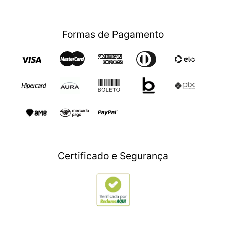
Bebês
Aniversário
Nossas Lojas
SAC (11) 976409211
LGPD - Proteção de Dados
Segunda à sexta das 9h às 17:30h
Beleza e Saúde
(Whatsapp)
Lista de Casamento
Trocas e Devoluçoes
Sábados das 9h às 17h
Fraude
Política de Garantia Estendida
Segunda à sexta das 9h às 17:30h
Celulares
Black Friday
Formas de Pagamento
Eletrodomésticos
Retirar em Loja
Blackout
Sábados das 9h às 17h
Eletroportáteis
Trocas e Devoluçoes
Dia dos Namorados
Esporte e Lazer
Presente para Mães
TV e Áudio
Presente para Pais
Construção e Jardim
Presentes para Natal
Games
Outlet
Informática
Crédito Digital
Móveis
Crédito Pessoal
Certificado e Segurança
Utilidades Domésticas
Compre e Doe
Navegue por Marcas