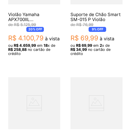
Violão Yamaha
Suporte de Chão Smart
APX700IIL
SM-015 P Violão
Eletroacustico Natural
R$
5
.
125
,
99
R$
76
,
99
Canhoto
20%
OFF
9%
OFF
R$
4
.
100
,
79
R$
69
,
99
à vista
à vista
ou
R$
4
.
659
,
99
em
18
x de
ou
R$
69
,
99
em
2
x de
R$
258
,
88
no cartão de
R$
34
,
99
no cartão de
crédito
crédito