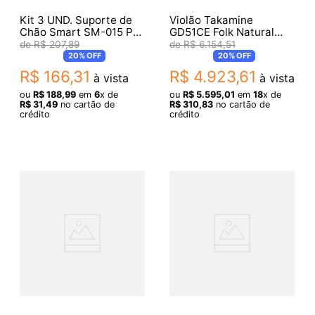
Kit 3 UND. Suporte de
Violão Takamine
Chão Smart SM-015 P
GD51CE Folk Natural
Violão
Satin
R$
207
,
89
R$
6
.
154
,
51
20%
OFF
20%
OFF
R$
166
,
31
R$
4
.
923
,
61
à vista
à vista
ou
R$
188
,
99
em
6
x de
ou
R$
5
.
595
,
01
em
18
x de
R$
31
,
49
no cartão de
R$
310
,
83
no cartão de
crédito
crédito