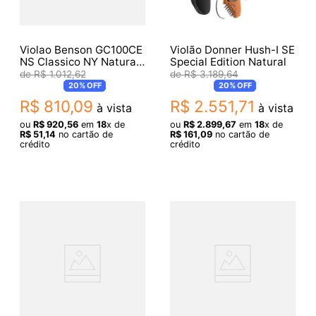
Violao Benson GC100CE
Violão Donner Hush-I SE
NS Classico NY Natural
Special Edition Natural
Satin Showroom
R$
1
.
012
,
62
R$
3
.
189
,
64
20%
OFF
20%
OFF
R$
810
,
09
R$
2
.
551
,
71
à vista
à vista
ou
R$
920
,
56
em
18
x de
ou
R$
2
.
899
,
67
em
18
x de
R$
51
,
14
no cartão de
R$
161
,
09
no cartão de
crédito
crédito