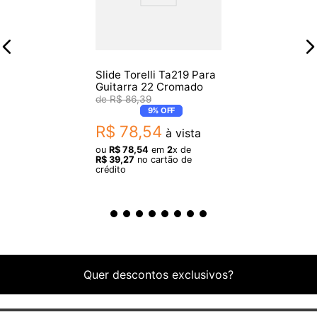
Slide Torelli Ta219 Para
Guitarra 22 Cromado
R$
86
,
39
9%
OFF
R$
78
,
54
à vista
ou
R$
78
,
54
em
2
x de
R$
39
,
27
no cartão de
crédito
Quer descontos exclusivos?