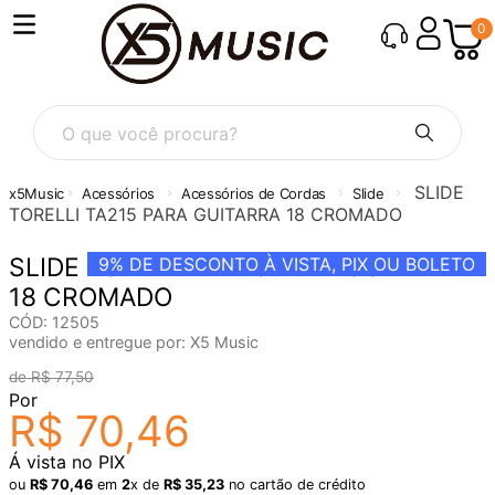
0
O que você procura?
SLIDE
Acessórios
Acessórios de Cordas
Slide
TORELLI TA215 PARA GUITARRA 18 CROMADO
SLIDE TORELLI TA215 PARA GUITARRA
9%
DE DESCONTO À VISTA, PIX OU BOLETO
18 CROMADO
CÓD
:
12505
vendido e entregue por:
X5 Music
R$
77
,
50
Por
R$
70
,
46
Á vista no PIX
ou
R$
70
,
46
em
2
x de
R$
35
,
23
no cartão de crédito