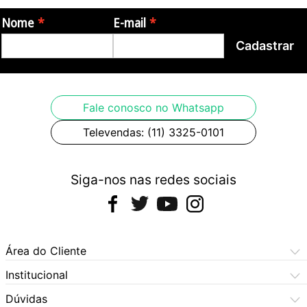
Nome
E-mail
Cadastrar
Fale conosco no Whatsapp
Televendas: (11) 3325-0101
Siga-nos nas redes sociais
Área do Cliente
Meus Pedidos
Institucional
Meus Dados
Central de Atendimento
Dúvidas