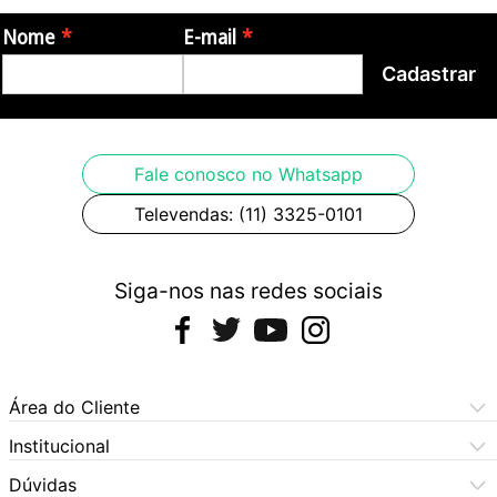
Nome
E-mail
Cadastrar
Fale conosco no Whatsapp
Televendas: (11) 3325-0101
Siga-nos nas redes sociais
Área do Cliente
Meus Pedidos
Institucional
Meus Dados
Central de Atendimento
Dúvidas