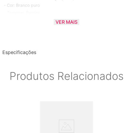
- Cor: Branco puro
- Terminar: Enrolar
- Chefes: Remo Clear
VER MAIS
- Número de tambores: 1
- Número da peça do fabricante: EXX8P / C33
Especificações
Produtos Relacionados