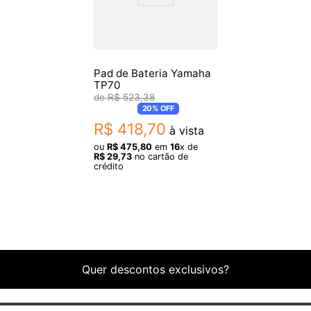
Pad de Bateria Yamaha
TP70
R$
523
,
38
20%
OFF
R$
418
,
70
à vista
ou
R$
475
,
80
em
16
x de
R$
29
,
73
no cartão de
crédito
Quer descontos exclusivos?