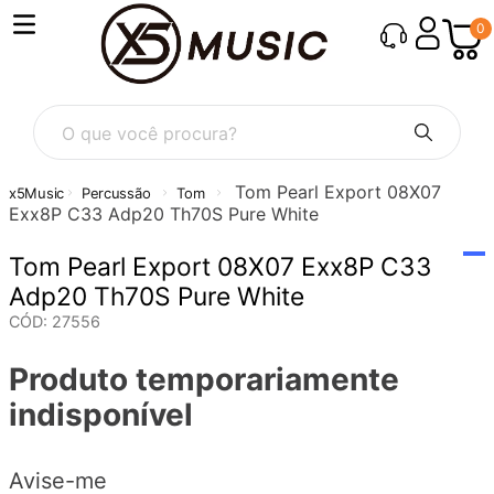
0
O que você procura?
Tom Pearl Export 08X07
Percussão
Tom
Exx8P C33 Adp20 Th70S Pure White
Tom Pearl Export 08X07 Exx8P C33
Adp20 Th70S Pure White
CÓD
:
27556
Produto temporariamente
indisponível
Avise-me