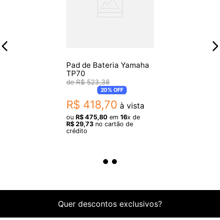
consideravelmente a resistência e sonoridade do tambor.
• Aros Triple Flange Hoop 1.6mm, Canoas independentes NDL
Lugs.
Pad de Bateria Yamaha
TP70
R$
523
,
38
20%
OFF
R$
418
,
70
à vista
ou
R$
475
,
80
em
16
x de
R$
29
,
73
no cartão de
crédito
Quer descontos exclusivos?