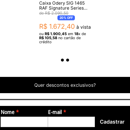
Caixa Odery SIG 1465
RAF Signature Series
Rafael Bastos 14X6,5
R$
2
.
090
,
50
20%
OFF
R$
1
.
672
,
40
à vista
ou
R$
1
.
900
,
45
em
18
x de
R$
105
,
58
no cartão de
crédito
Quer descontos exclusivos?
Nome
E-mail
Cadastrar