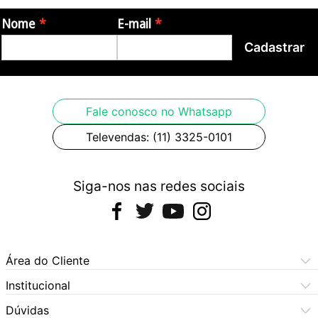
Nome
E-mail
Cadastrar
Fale conosco no Whatsapp
Televendas: (11) 3325-0101
Siga-nos nas redes sociais
Área do Cliente
Meus Pedidos
Institucional
Meus Dados
Central de Atendimento
Dúvidas