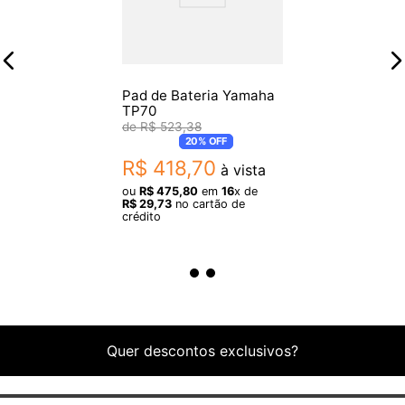
Pad de Bateria Yamaha
TP70
R$
523
,
38
20%
OFF
R$
418
,
70
à vista
ou
R$
475
,
80
em
16
x de
R$
29
,
73
no cartão de
crédito
Quer descontos exclusivos?