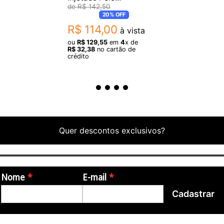
Holográfica Tp308
R$
142
,
50
Vermelho
20%
OFF
R$
114
,
00
à vista
ou
R$
129
,
55
em
4
x de
R$
32
,
38
no cartão de
crédito
Quer descontos exclusivos?
Nome
E-mail
Cadastrar