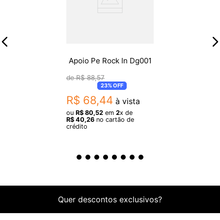
- NÃO ACOMPANHA UKULELE
Apoio Pe Rock In Dg001
R$
88
,
57
23%
OFF
R$
68
,
44
à vista
ou
R$
80
,
52
em
2
x de
R$
40
,
26
no cartão de
crédito
Quer descontos exclusivos?