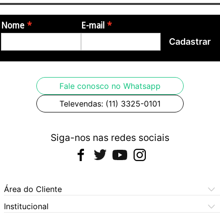
Nome
E-mail
Cadastrar
Fale conosco no Whatsapp
Televendas: (11) 3325-0101
Siga-nos nas redes sociais
Área do Cliente
Meus Pedidos
Institucional
Meus Dados
Central de Atendimento