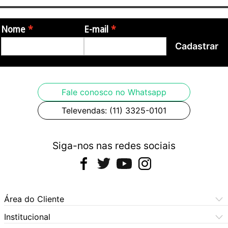
Itens Inclusos:
Nome
E-mail
- O subwoofer Attack VSS115A
Cadastrar
- Cabo de alimentação
- Manual do Operador
Garantia:
Fale conosco no Whatsapp
Televendas: (11) 3325-0101
- 12 meses de garantia pelo fabricante
Origem: China
Siga-nos nas redes sociais
Fotos meramente ilustrativas.
Área do Cliente
Meus Pedidos
Institucional
Meus Dados