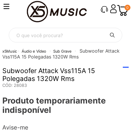
0
O que você procura?
Subwoofer Attack
Áudio e Vídeo
Sub Grave
Vss115A 15 Polegadas 1320W Rms
Subwoofer Attack Vss115A 15
Polegadas 1320W Rms
CÓD
:
28083
Produto temporariamente
indisponível
Avise-me