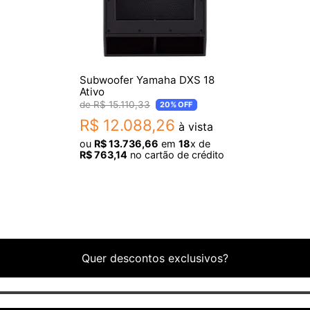
Subwoofer Yamaha DXS 18
Ativo
R$
15
.
110
,
33
20%
OFF
R$
12
.
088
,
26
à vista
ou
R$
13
.
736
,
66
em
18
x de
R$
763
,
14
no cartão de crédito
Quer descontos exclusivos?