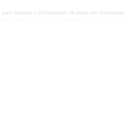
a para músicos e profissionais de áudio em movimento.
ste subgrave uma escolha eficiente para quem precisa
lente complemento para qualquer sistema de áudio,