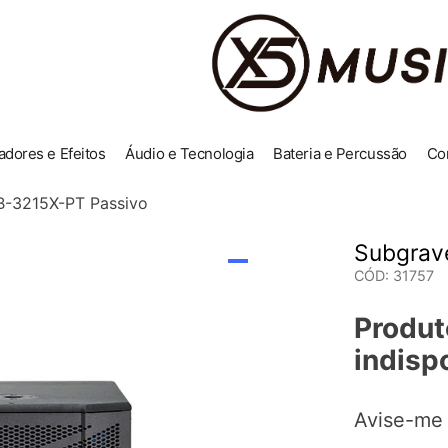
adores e Efeitos
Áudio e Tecnologia
Bateria e Percussão
Co
B-3215X-PT Passivo
Subgrav
CÓD
:
31757
Produt
indisp
Avise-me