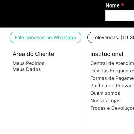
Nome
Origem:
- Brasil
Imagens meramente ilustrativas.
Fale conosco no Whatsapp
Televendas: (11) 
Área do Cliente
Institucional
Meus Pedidos
Central de Atendi
Meus Dados
Dúvidas Frequente
Formas de Pagame
Política de Priavac
Quem somos
Nossas Lojas
Trocas e Devoluço