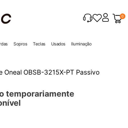
0
rdas
Sopros
Teclas
Usados
Iluminação
e Oneal OBSB-3215X-PT Passivo
o temporariamente
onível