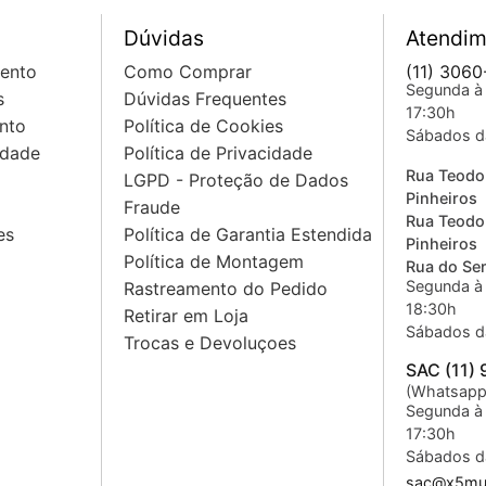
Dúvidas
Atendim
mento
Como Comprar
(11) 3060
Segunda à 
s
Dúvidas Frequentes
17:30h
nto
Política de Cookies
Sábados d
idade
Política de Privacidade
Rua Teodo
LGPD - Proteção de Dados
Pinheiros
Fraude
Rua Teodo
es
Política de Garantia Estendida
Pinheiros
Política de Montagem
Rua do Sem
Segunda à 
Rastreamento do Pedido
18:30h
Retirar em Loja
Sábados d
Trocas e Devoluçoes
SAC (11)
(Whatsapp
Segunda à 
17:30h
Sábados d
sac@x5mus