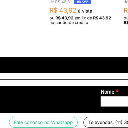
B
R$
48
,
31
9%
OFF
R$
43
,
92
R
à vista
ou
R$
43
,
92
em
1
x de
R$
43
,
92
o
no cartão de crédito
R
Nome
Fale conosco no Whatsapp
Televendas: (11) 