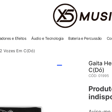
adores e Efeitos
Áudio e Tecnologia
Bateria e Percussão
Co
32 Vozes Em C(Dó)
Gaita He
C(Dó)
CÓD
:
01995
Produt
indisp
Avise-me