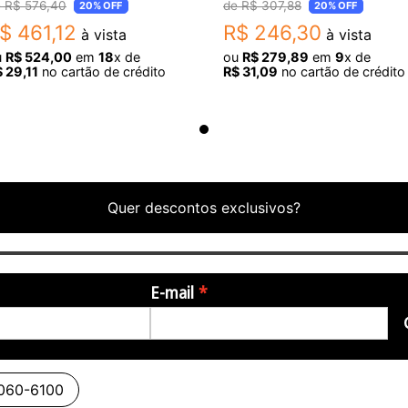
z7020C Com Case
R$
576
,
40
R$
307
,
88
20%
OFF
20%
OFF
$
461
,
12
R$
246
,
30
à vista
à vista
u
R$
524
,
00
em
18
x de
ou
R$
279
,
89
em
9
x de
$
29
,
11
no cartão de crédito
R$
31
,
09
no cartão de crédito
Quer descontos exclusivos?
E-mail
3060-6100