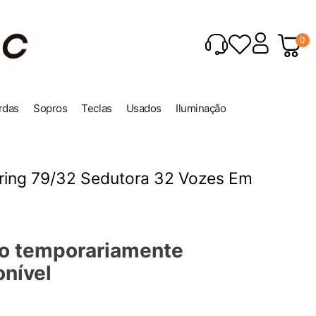
0
rdas
Sopros
Teclas
Usados
Iluminação
ring 79/32 Sedutora 32 Vozes Em
o temporariamente
onível