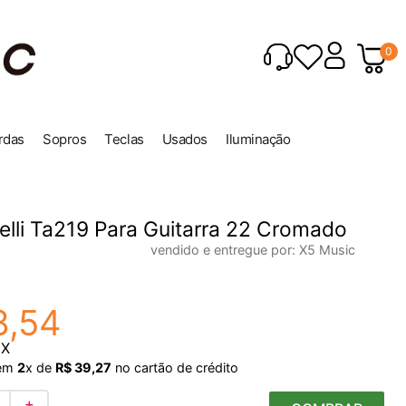
0
rdas
Sopros
Teclas
Usados
Iluminação
relli Ta219 Para Guitarra 22 Cromado
vendido e entregue por:
X5 Music
8
,
54
IX
em
2
x de
R$
39
,
27
no cartão de crédito
＋