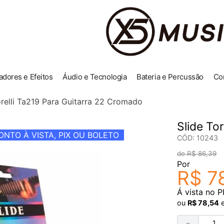
adores e Efeitos
Áudio e Tecnologia
Bateria e Percussão
Co
orelli Ta219 Para Guitarra 22 Cromado
Slide To
NTO À VISTA, PIX OU BOLETO
CÓD
:
10243
R$
86
,
39
Por
R$
7
Á vista no P
ou
R$
78
,
54
－