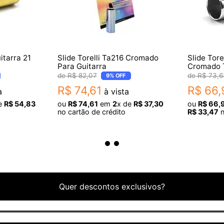
itarra 21
Slide Torelli Ta216 Cromado
Slide Tore
Para Guitarra
Cromado 
R$
82
,
07
R$
73
,
6
9%
OFF
R$
74
,
61
R$
66
,
a
à vista
e
R$
54
,
83
ou
R$
74
,
61
em
2
x de
R$
37
,
30
ou
R$
66
,
no cartão de crédito
R$
33
,
47
n
Quer descontos exclusivos?