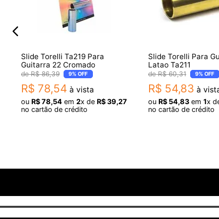
Slide Torelli Ta219 Para
Slide Torelli Para Gu
Guitarra 22 Cromado
Latao Ta211
R$
86
,
39
R$
60
,
31
9%
OFF
9%
OFF
R$
78
,
54
R$
54
,
83
à vista
à vist
ou
R$
78
,
54
em
2
x de
R$
39
,
27
ou
R$
54
,
83
em
1
x d
no cartão de crédito
no cartão de crédito