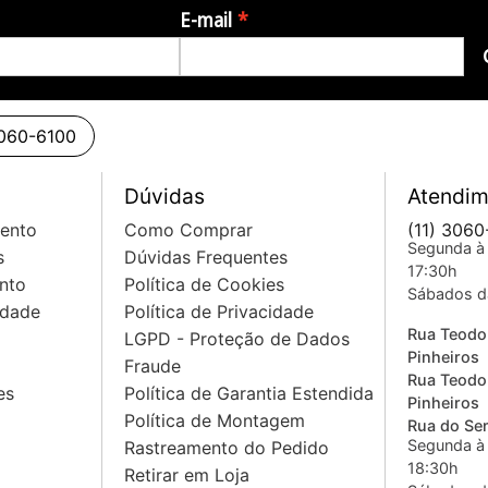
E-mail
3060-6100
Dúvidas
Atendim
mento
Como Comprar
(11) 3060
Segunda à 
s
Dúvidas Frequentes
17:30h
nto
Política de Cookies
Sábados d
idade
Política de Privacidade
Rua Teodo
LGPD - Proteção de Dados
Pinheiros
Fraude
Rua Teodo
es
Política de Garantia Estendida
Pinheiros
Política de Montagem
Rua do Sem
Segunda à 
Rastreamento do Pedido
18:30h
Retirar em Loja