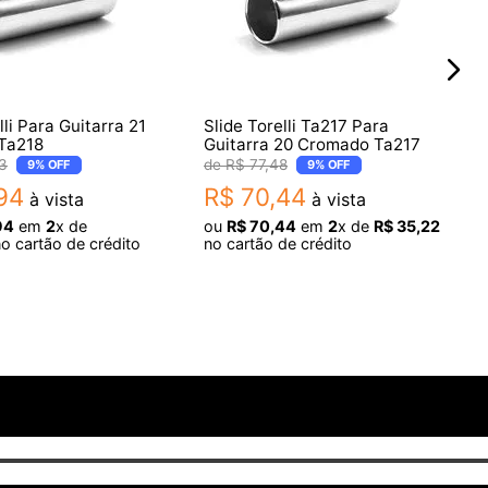
lli Para Guitarra 21
Slide Torelli Ta217 Para
Ta218
Guitarra 20 Cromado Ta217
3
R$
77
,
48
9%
OFF
9%
OFF
94
R$
70
,
44
à vista
à vista
94
em
2
x de
ou
R$
70
,
44
em
2
x de
R$
35
,
22
o cartão de crédito
no cartão de crédito