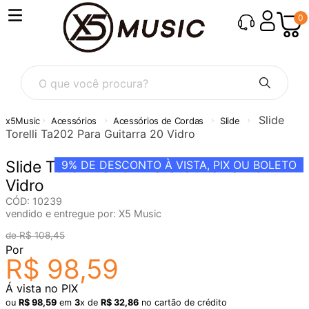
0
O que você procura?
Slide
Acessórios
Acessórios de Cordas
Slide
Torelli Ta202 Para Guitarra 20 Vidro
Slide Torelli Ta202 Para Guitarra 20
9%
DE DESCONTO À VISTA, PIX OU BOLETO
Vidro
CÓD
:
10239
vendido e entregue por:
X5 Music
R$
108
,
45
Por
R$
98
,
59
Á vista no PIX
ou
R$
98
,
59
em
3
x de
R$
32
,
86
no cartão de crédito