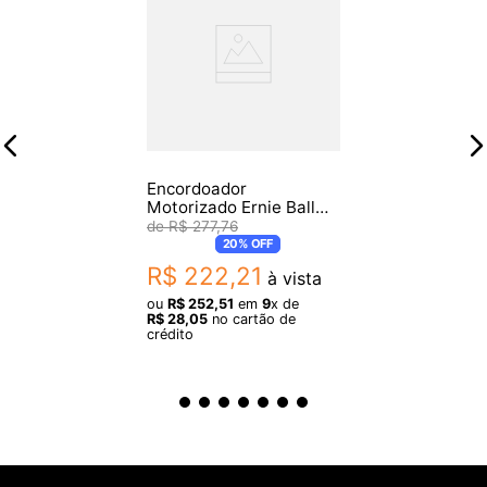
Encordoador
Motorizado Ernie Ball
P04118 Standard
R$
277
,
76
20%
OFF
R$
222
,
21
à vista
ou
R$
252
,
51
em
9
x de
R$
28
,
05
no cartão de
crédito