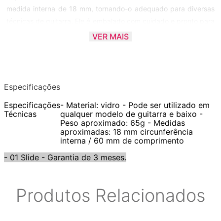
medida interna de 18 mm, tornando-o adequado para diversas
técnicas de guitarra. Ele é embalado com cuidado e pronto para
ajudar você a criar belos sons com sua guitarra.
VER MAIS
Itens inclusos:
- Slide Torelli Ta200 Para Guitarra 18 Vidro
Especificações
Especificações
- Material: vidro - Pode ser utilizado em
Garantia:
Técnicas
qualquer modelo de guitarra e baixo -
Peso aproximado: 65g - Medidas
aproximadas: 18 mm circunferência
- 3 meses de garantia pelo fabricante
interna / 60 mm de comprimento
- 01 Slide - Garantia de 3 meses.
Origem: Brasil
Fotos meramente ilustrativas.
Produtos Relacionados