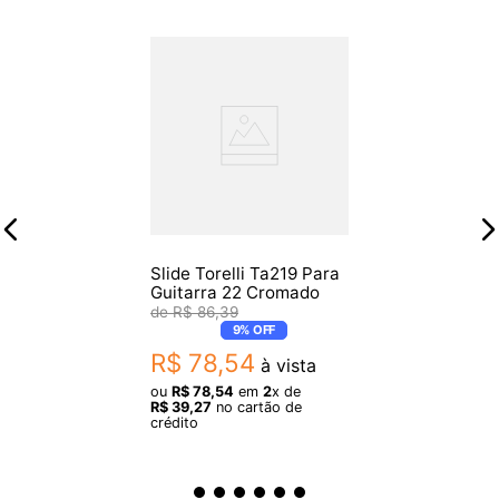
Slide Torelli Ta219 Para
Guitarra 22 Cromado
R$
86
,
39
9%
OFF
R$
78
,
54
à vista
ou
R$
78
,
54
em
2
x de
R$
39
,
27
no cartão de
crédito