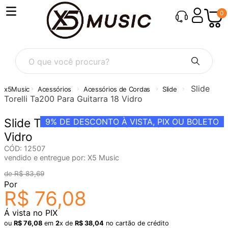
0
O que você procura?
Slide
Acessórios
Acessórios de Cordas
Slide
Torelli Ta200 Para Guitarra 18 Vidro
Slide Torelli Ta200 Para Guitarra 18
9%
DE DESCONTO À VISTA, PIX OU BOLETO
Vidro
CÓD
:
12507
vendido e entregue por:
X5 Music
R$
83
,
69
Por
R$
76
,
08
Á vista no PIX
ou
R$
76
,
08
em
2
x de
R$
38
,
04
no cartão de crédito