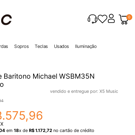
0
rdas
Sopros
Teclas
Usados
Iluminação
e Baritono Michael WSBM35N
o
vendido e entregue por:
X5 Music
94
8
.
575
,
96
IX
04
em
18
x de
R$
1
.
172
,
72
no cartão de crédito