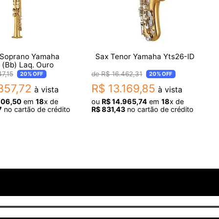
 Soprano Yamaha
Sax Tenor Yamaha Yts26-ID
 (Bb) Laq. Ouro
47
,
15
R$
16
.
462
,
31
20%
OFF
20%
OFF
357
,
72
R$
13
.
169
,
85
à vista
à vista
406
,
50
em
18
x de
ou
R$
14
.
965
,
74
em
18
x de
7
no cartão de crédito
R$
831
,
43
no cartão de crédito