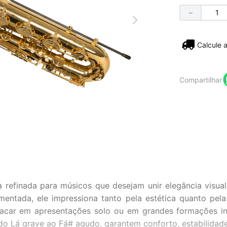
－
Não sei
Compartilhar
efinada para músicos que desejam unir elegância visua
entada, ele impressiona tanto pela estética quanto pel
acar em apresentações solo ou em grandes formações inst
o Lá grave ao Fá# agudo, garantem conforto, estabilidade 