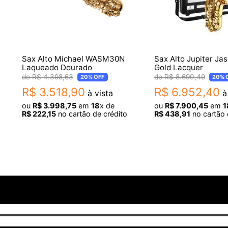
- Comprimento: 90 cm
- Largura: 27 cm
- Altura: 45 cm
- Peso: 5,8 kg (sem acessórios)
Sax Alto Michael WASM30N
Sax Alto Jupiter Jas
Laqueado Dourado
Gold Lacquer
Itens Inclusos
R$
4
.
398
,
63
R$
8
.
690
,
49
20%
OFF
20%
- Case rígido com rodinhas
R$
3
.
518
,
90
R$
6
.
952
,
40
à vista
à 
- Boquilha Michael
ou
R$
3
.
998
,
75
em
18
x de
ou
R$
7
.
900
,
45
em
1
- Cobre-boquilha
R$
222
,
15
no cartão de crédito
R$
438
,
91
no cartão 
- Abraçadeira de metal
- Espigão com regulagem
Garantia: 3 meses de garantia pelo fabricante.
Origem: China
Imagens meramente ilustrativas, podendo haver variaçã