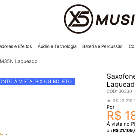
adores e Efeitos
Áudio e Tecnologia
Bateria e Percussão
Co
SBM35N Laqueado
Saxofon
NTO À VISTA, PIX OU BOLETO
Laquead
CÓD
:
30330
R$
23
.
219
,
Por
R$
1
Á vista no P
ou
R$
21
.
109
,