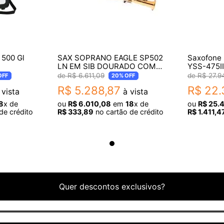
 500 Gl
SAX SOPRANO EAGLE SP502
Saxofone
LN EM SIB DOURADO COM
YSS-475II
ESTOJO
R$
6
.
611
,
09
R$
27
.
9
OFF
20%
OFF
R$
5
.
288
,
87
R$
22
.
vista
à vista
8
x de
ou
R$
6
.
010
,
08
em
18
x de
ou
R$
25
.
de crédito
R$
333
,
89
no cartão de crédito
R$
1
.
411
,
4
Quer descontos exclusivos?
o de cor