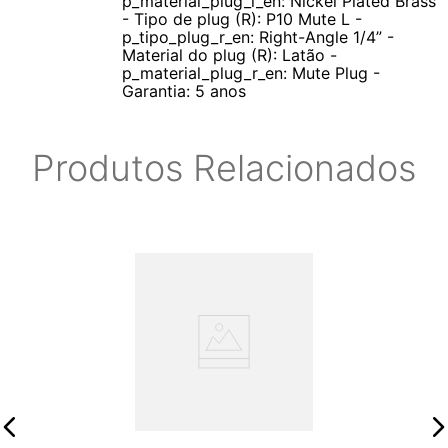
p_material_plug_l_en: Nickel Plated Brass
- Tipo de plug (R): P10 Mute L -
p_tipo_plug_r_en: Right-Angle 1/4” -
Material do plug (R): Latão -
p_material_plug_r_en: Mute Plug -
Garantia: 5 anos
Produtos Relacionados