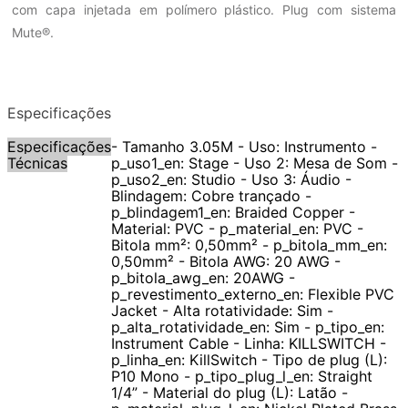
com capa injetada em polímero plástico. Plug com sistema
Mute®.
Especificações
Especificações
- Tamanho 3.05M - Uso: Instrumento -
Técnicas
p_uso1_en: Stage - Uso 2: Mesa de Som -
p_uso2_en: Studio - Uso 3: Áudio -
Blindagem: Cobre trançado -
p_blindagem1_en: Braided Copper -
Material: PVC - p_material_en: PVC -
Bitola mm²: 0,50mm² - p_bitola_mm_en:
0,50mm² - Bitola AWG: 20 AWG -
p_bitola_awg_en: 20AWG -
p_revestimento_externo_en: Flexible PVC
Jacket - Alta rotatividade: Sim -
p_alta_rotatividade_en: Sim - p_tipo_en:
Instrument Cable - Linha: KILLSWITCH -
p_linha_en: KillSwitch - Tipo de plug (L):
P10 Mono - p_tipo_plug_l_en: Straight
1/4” - Material do plug (L): Latão -