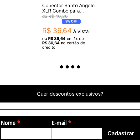
Conector Santo Angelo
XLR Combo para
Conexão XLR e P10
R$
40
,
30
Preto
9%
OFF
R$
36
,
64
à vista
ou
R$
36
,
64
em
1
x de
R$
36
,
64
no cartão de
crédito
Quer descontos exclusivos?
Nome
E-mail
Cadastrar