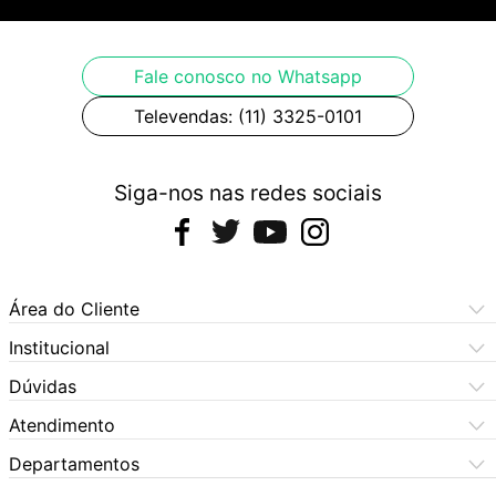
Fale conosco no Whatsapp
Televendas: (11) 3325-0101
Siga-nos nas redes sociais
Área do Cliente
Meus Pedidos
Institucional
Meus Dados
Central de Atendimento
Dúvidas
Dúvidas Frequentes
Como Comprar
Atendimento
Formas de Pagamento
Dúvidas Frequentes
(11) 3060-6100
Departamentos
Política de Privacidade
Segunda à sexta das 9h às 17:30h
Política de Cookies
Automotivo