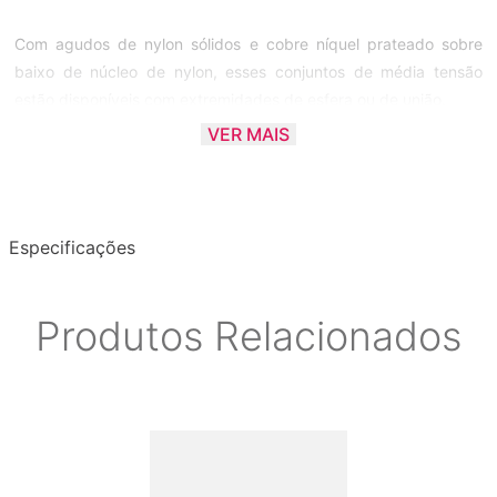
Com agudos de nylon sólidos e cobre níquel prateado sobre
baixo de núcleo de nylon, esses conjuntos de média tensão
estão disponíveis com extremidades de esfera ou de união.
VER MAIS
Esses conjuntos continuam tão populares como sempre,
apresentando uma especificação inalterada que resistiu ao
teste do tempo por muitas décadas.
Especificações
As cordas clássicas Rotosound são fabricadas na Inglaterra
Produtos Relacionados