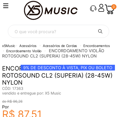
0
O que você procura?
Acessórios
Acessórios de Cordas
Encordoamentos
ENCORDOAMENTO VIOLÃO
Encordoamento Violão
ROTOSOUND CL2 (SUPERIA) (28-45W) NYLON
ENCORDOAMENTO VIOLÃO
9%
DE DESCONTO À VISTA, PIX OU BOLETO
ROTOSOUND CL2 (SUPERIA) (28-45W)
NYLON
CÓD
:
17363
vendido e entregue por:
X5 Music
R$
96
,
26
Por
R$
87
,
51