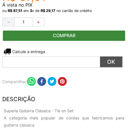
Á vista no PIX
ou
R$
87
,
51
em
3
x de
R$
29
,
17
no cartão de crédito
－
＋
COMPRAR
Não sei meu CEP
Compartilhar
DESCRIÇÃO
Superia Guitarra Clássica - Tie on Set
A categoria mais popular de cordas que fabricamos para
guitarra clássica.