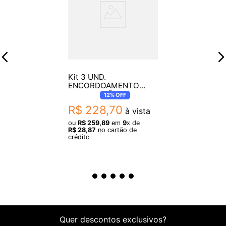
Kit 3 UND.
ENCORDOAMENTO
PARA VIOLÃO
12%
OFF
D'ADDARIO EJ11 012
R$
228
,
70
à vista
ou
R$
259
,
89
em
9
x de
R$
28
,
87
no cartão de
crédito
Quer descontos exclusivos?