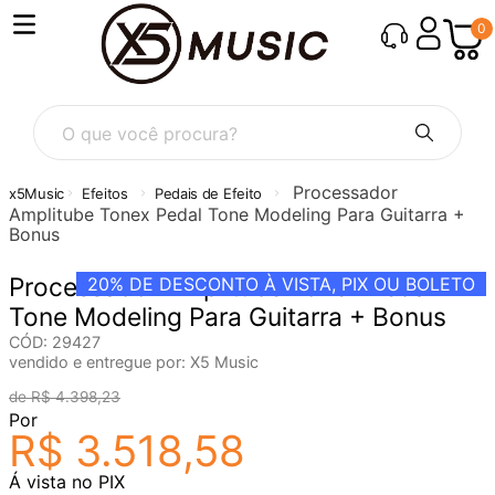
0
O que você procura?
Processador
Efeitos
Pedais de Efeito
Amplitube Tonex Pedal Tone Modeling Para Guitarra +
Bonus
Processador Amplitube Tonex Pedal
20%
DE DESCONTO À VISTA, PIX OU BOLETO
Tone Modeling Para Guitarra + Bonus
CÓD
:
29427
vendido e entregue por:
X5 Music
R$
4
.
398
,
23
Por
R$
3
.
518
,
58
Á vista no PIX