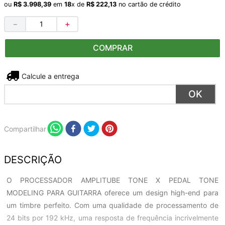
ou
R$
3
.
998
,
39
em
18
x de
R$
222
,
13
no cartão de crédito
－
＋
COMPRAR
Não sei meu CEP
Compartilhar
DESCRIÇÃO
O PROCESSADOR AMPLITUBE TONE X PEDAL TONE
MODELING PARA GUITARRA oferece um design high-end para
um timbre perfeito. Com uma qualidade de processamento de
24 bits por 192 kHz, uma resposta de frequência incrivelmente