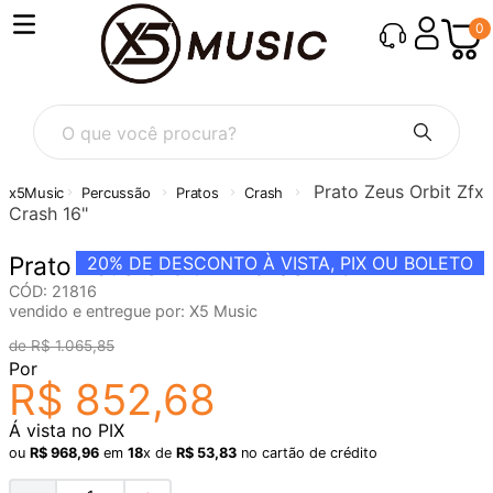
0
O que você procura?
Prato Zeus Orbit Zfx
Percussão
Pratos
Crash
Crash 16"
Prato Zeus Orbit Zfx Crash 16"
20%
DE DESCONTO À VISTA, PIX OU BOLETO
CÓD
:
21816
vendido e entregue por:
X5 Music
R$
1
.
065
,
85
Por
R$
852
,
68
Á vista no PIX
ou
R$
968
,
96
em
18
x de
R$
53
,
83
no cartão de crédito