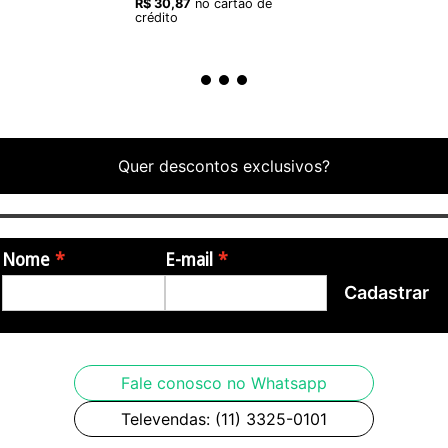
R$
30
,
87
no cartão de
crédito
Quer descontos exclusivos?
Nome
E-mail
Cadastrar
Fale conosco no Whatsapp
Televendas: (11) 3325-0101