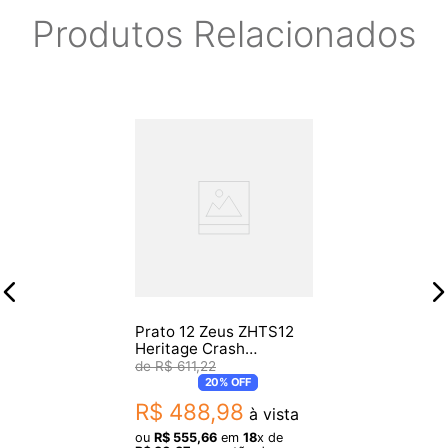
Produtos Relacionados
Prato 12 Zeus ZHTS12
Heritage Crash
Handmade
R$
611
,
22
20%
OFF
R$
488
,
98
à vista
ou
R$
555
,
66
em
18
x de