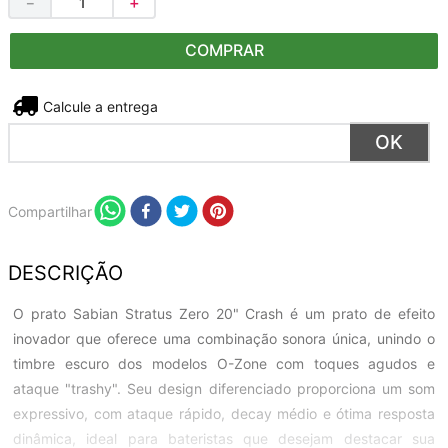
－
＋
COMPRAR
Não sei meu CEP
Compartilhar
DESCRIÇÃO
O prato Sabian Stratus Zero 20" Crash é um prato de efeito
inovador que oferece uma combinação sonora única, unindo o
timbre escuro dos modelos O-Zone com toques agudos e
ataque "trashy". Seu design diferenciado proporciona um som
expressivo, com ataque rápido, decay médio e ótima resposta
dinâmica, ideal para bateristas que desejam destacar sua