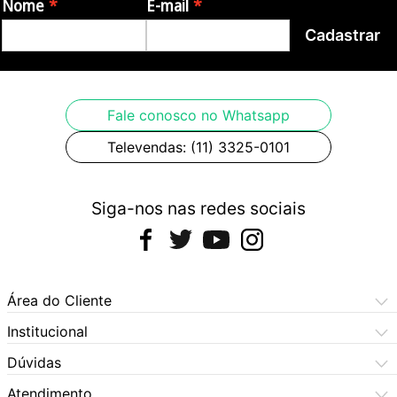
Nome
E-mail
Cadastrar
Fale conosco no Whatsapp
Televendas: (11) 3325-0101
Siga-nos nas redes sociais
Área do Cliente
Meus Pedidos
Institucional
Meus Dados
Central de Atendimento
Dúvidas
Dúvidas Frequentes
Como Comprar
Atendimento