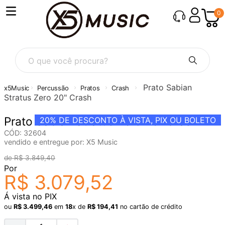
0
O que você procura?
Prato Sabian
Percussão
Pratos
Crash
Stratus Zero 20" Crash
Prato Sabian Stratus Zero 20" Crash
20%
DE DESCONTO À VISTA, PIX OU BOLETO
CÓD
:
32604
vendido e entregue por:
X5 Music
R$
3
.
849
,
40
Por
R$
3
.
079
,
52
Á vista no PIX
ou
R$
3
.
499
,
46
em
18
x de
R$
194
,
41
no cartão de crédito