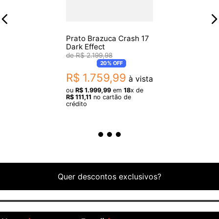
3 meses de garantia pelo fabricante.
Origem: China.
Prato Brazuca Crash 17
Dark Effect
R$
2
.
199
,
98
Imagens meramente ilustrativas.
20%
OFF
R$
1
.
759
,
99
à vista
ou
R$
1
.
999
,
99
em
18
x de
R$
111
,
11
no cartão de
crédito
Quer descontos exclusivos?