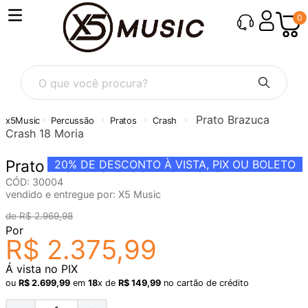
0
Prato Brazuca
Percussão
Pratos
Crash
Crash 18 Moria
Prato Brazuca Crash 18 Moria
20%
DE DESCONTO À VISTA, PIX OU BOLETO
CÓD
:
30004
vendido e entregue por:
X5 Music
R$
2
.
969
,
98
Por
R$
2
.
375
,
99
Á vista no PIX
ou
R$
2
.
699
,
99
em
18
x de
R$
149
,
99
no cartão de crédito