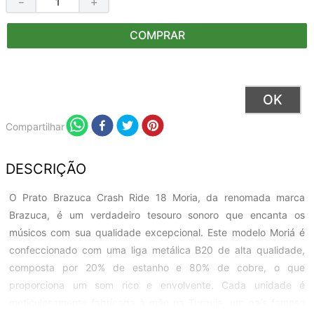
－
＋
COMPRAR
Compartilhar
DESCRIÇÃO
O Prato Brazuca Crash Ride 18 Moria, da renomada marca
Brazuca, é um verdadeiro tesouro sonoro que encanta os
músicos com sua qualidade excepcional. Este modelo Moriá é
confeccionado com uma liga metálica B20 de alta qualidade,
composta por 20% de estanho e 80% de cobre, o que
proporciona um som rico e envolvente. Cada unidade é
meticulosamente fabricada à mão na Turquia, um país famoso