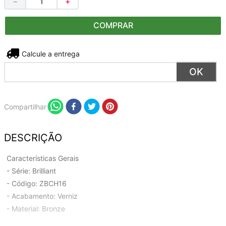
－
＋
COMPRAR
Não sei meu CEP
Compartilhar
DESCRIÇÃO
Características Gerais
- Série: Brilliant
- Código: ZBCH16
- Acabamento: Verniz
- Material: Bronze