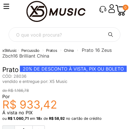
0
O que você procura?
Prato 16 Zeus
Percussão
Pratos
China
Zbch16 Brilliant China
Prato 16 Zeus Zbch16 Brilliant China
20%
DE DESCONTO À VISTA, PIX OU BOLETO
CÓD
:
28036
vendido e entregue por:
X5 Music
R$
1
.
166
,
78
Por
R$
933
,
42
Á vista no PIX
ou
R$
1
.
060
,
71
em
18
x de
R$
58
,
92
no cartão de crédito