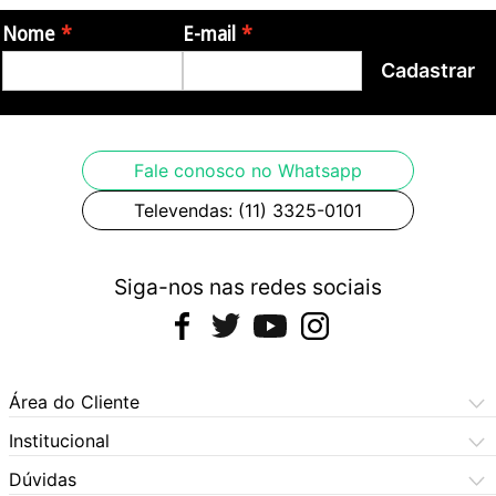
Nome
E-mail
Cadastrar
Fale conosco no Whatsapp
Televendas: (11) 3325-0101
Siga-nos nas redes sociais
Área do Cliente
Meus Pedidos
Institucional
Meus Dados
Central de Atendimento
Dúvidas