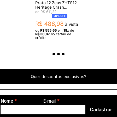
Prato 12 Zeus ZHTS12
Heritage Crash
Handmade
R$
611
,
22
20%
OFF
R$
488
,
98
à vista
ou
R$
555
,
66
em
18
x de
R$
30
,
87
no cartão de
crédito
Quer descontos exclusivos?
Nome
E-mail
Cadastrar