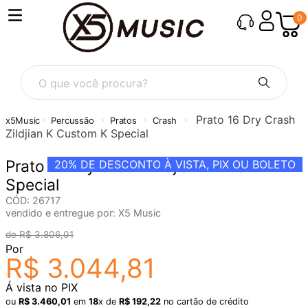
0
O que você procura?
Prato 16 Dry Crash
Percussão
Pratos
Crash
Zildjian K Custom K Special
Prato 16 Dry Crash Zildjian K Custom K
20%
DE DESCONTO À VISTA, PIX OU BOLETO
Special
CÓD
:
26717
vendido e entregue por:
X5 Music
R$
3
.
806
,
01
Por
R$
3
.
044
,
81
Á vista no PIX
ou
R$
3
.
460
,
01
em
18
x de
R$
192
,
22
no cartão de crédito