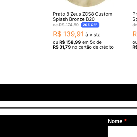
Prato 8 Zeus ZCS8 Custom
P
Splash Bronze B20
S
R$
174
,
89
20%
OFF
R$
139
,
91
R
à vista
ou
R$
158
,
99
em
5
x de
o
R$
31
,
79
no cartão de crédito
R
Nome