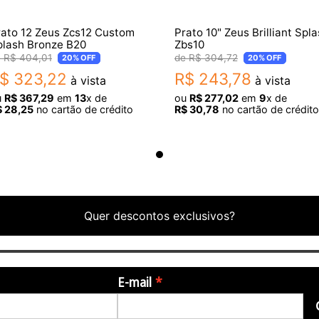
rato 12 Zeus Zcs12 Custom
Prato 10" Zeus Brilliant Spl
plash Bronze B20
Zbs10
R$
404
,
01
R$
304
,
72
20%
OFF
20%
OFF
$
323
,
22
R$
243
,
78
à vista
à vista
u
R$
367
,
29
em
13
x de
ou
R$
277
,
02
em
9
x de
$
28
,
25
no cartão de crédito
R$
30
,
78
no cartão de crédito
Quer descontos exclusivos?
E-mail