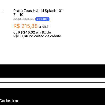
ash
Prato Zeus Hybrid Splash 10"
Zhs10
R$
269
,
85
20%
OFF
R$
215
,
88
à vista
ou
R$
245
,
32
em
8
x de
R$
30
,
66
no cartão de crédito
Cadastrar