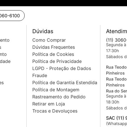
3060-6100
Dúvidas
Atendim
mento
Como Comprar
(11) 3060
Segunda à 
s
Dúvidas Frequentes
17:30h
nto
Política de Cookies
Sábados d
idade
Política de Privacidade
Rua Teodo
LGPD - Proteção de Dados
Pinheiros
Fraude
Rua Teodo
es
Política de Garantia Estendida
Pinheiros
Política de Montagem
Rua do Sem
Segunda à 
Rastreamento do Pedido
18:30h
Retirar em Loja
Sábados d
Trocas e Devoluçoes
SAC (11)
(Whatsapp