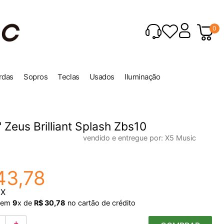
0
rdas
Sopros
Teclas
Usados
Iluminação
" Zeus Brilliant Splash Zbs10
vendido e entregue por:
X5 Music
43
,
78
IX
em
9
x de
R$
30
,
78
no cartão de crédito
＋