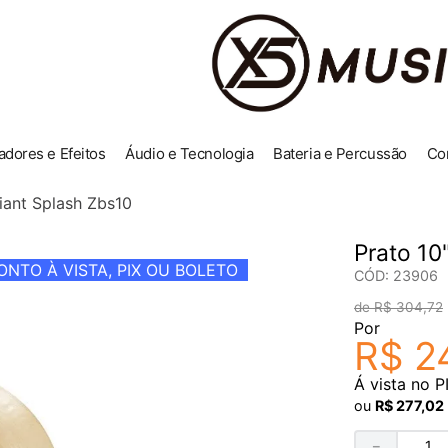
adores e Efeitos
Áudio e Tecnologia
Bateria e Percussão
Co
liant Splash Zbs10
Prato 10
NTO À VISTA, PIX OU BOLETO
CÓD
:
23906
R$
304
,
72
Por
R$
2
Á vista no P
ou
R$
277
,
02
－