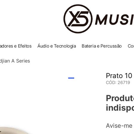
adores e Efeitos
Áudio e Tecnologia
Bateria e Percussão
Co
djian A Series
Prato 10 
CÓD
:
26719
Produt
indisp
Avise-me