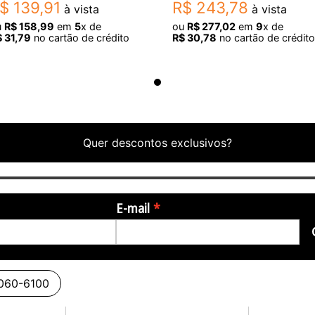
$
139
,
91
R$
243
,
78
à vista
à vista
u
R$
158
,
99
em
5
x de
ou
R$
277
,
02
em
9
x de
$
31
,
79
no cartão de crédito
R$
30
,
78
no cartão de crédito
Quer descontos exclusivos?
E-mail
3060-6100