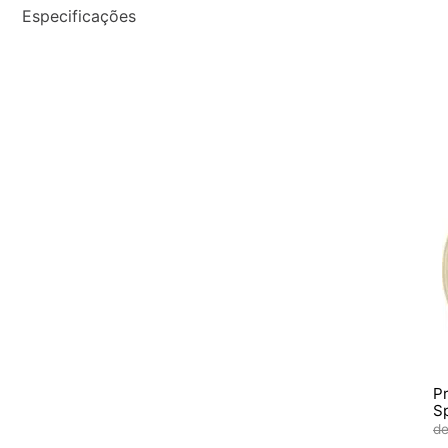
Especificações
P
S