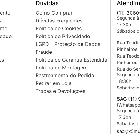
Dúvidas
Atendim
mento
Como Comprar
(11) 3060
Segunda à 
s
Dúvidas Frequentes
17:30h
nto
Política de Cookies
Sábados d
idade
Política de Privacidade
Rua Teodo
LGPD - Proteção de Dados
Pinheiros
Fraude
Rua Teodo
es
Política de Garantia Estendida
Pinheiros
Política de Montagem
Rua do Sem
Segunda à 
Rastreamento do Pedido
18:30h
Retirar em Loja
Sábados d
Trocas e Devoluçoes
SAC (11)
(Whatsapp
Segunda à 
17:30h
Sábados d
sac@x5mus