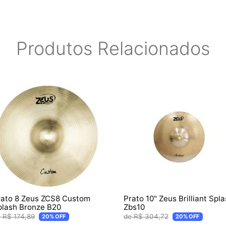
Produtos Relacionados
rato 8 Zeus ZCS8 Custom
Prato 10" Zeus Brilliant Spl
plash Bronze B20
Zbs10
R$
174
,
89
R$
304
,
72
20%
OFF
20%
OFF