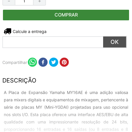
－
＋
COMPRAR
Não sei meu CEP
Compartilhar
DESCRIÇÃO
A Placa de Expansão Yamaha MY16AE é uma adição valiosa
para mixers digitais e equipamentos de mixagem, pertencente à
série de placas MY (Mini-YGDAI) projetadas para uso opcional
nos slots I/O. Esta placa oferece uma interface AES/EBU de alta
qualidade com uma impressionante resolução de 24 bits,
proporcionando 16 entradas e 16 saídas (ou 8 entradas e 8