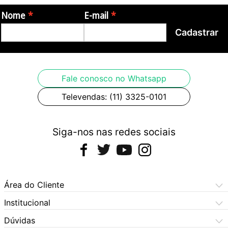
Nome
E-mail
Garantia:
Cadastrar
- 12 meses de garantia pelo fabricante
Origem: China
Fale conosco no Whatsapp
Televendas: (11) 3325-0101
Fotos meramente ilustrativas.
Siga-nos nas redes sociais
Área do Cliente
Meus Pedidos
Institucional
Meus Dados
Central de Atendimento
Dúvidas