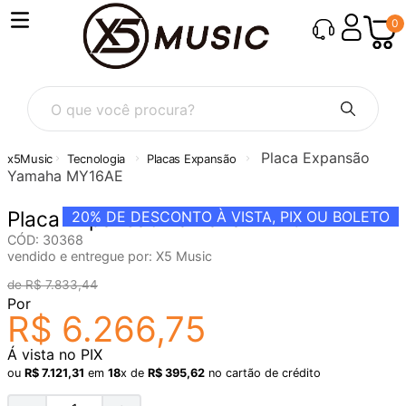
0
O que você procura?
Placa Expansão
Tecnologia
Placas Expansão
Yamaha MY16AE
Placa Expansão Yamaha MY16AE
20%
DE DESCONTO À VISTA, PIX OU BOLETO
CÓD
:
30368
vendido e entregue por:
X5 Music
R$
7
.
833
,
44
Por
R$
6
.
266
,
75
Á vista no PIX
ou
R$
7
.
121
,
31
em
18
x de
R$
395
,
62
no cartão de crédito