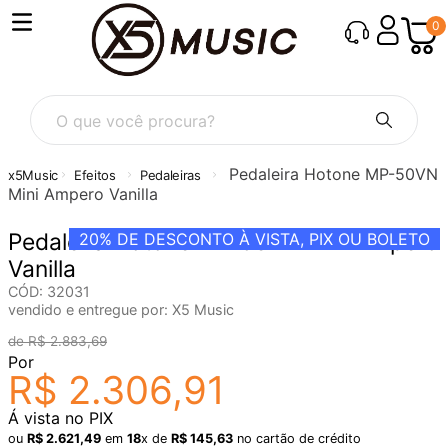
0
O que você procura?
Pedaleira Hotone MP-50VN
Efeitos
Pedaleiras
Mini Ampero Vanilla
Pedaleira Hotone MP-50VN Mini Ampero
20%
DE DESCONTO À VISTA, PIX OU BOLETO
Vanilla
CÓD
:
32031
vendido e entregue por:
X5 Music
R$
2
.
883
,
69
Por
R$
2
.
306
,
91
Á vista no PIX
ou
R$
2
.
621
,
49
em
18
x de
R$
145
,
63
no cartão de crédito