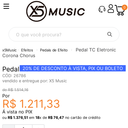
0
O que você procura?
Pedal TC Eletronic
Efeitos
Pedais de Efeito
Corona Chorus
Pedal TC Eletronic Corona Chorus
20%
DE DESCONTO À VISTA, PIX OU BOLETO
CÓD
:
26786
vendido e entregue por:
X5 Music
R$
1
.
514
,
16
Por
R$
1
.
211
,
33
Á vista no PIX
ou
R$
1
.
376
,
51
em
18
x de
R$
76
,
47
no cartão de crédito