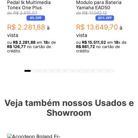
Pedal Ik Multimedia
Modulo para Bateria
Tonex One Plus
Yamaha EAD50
R$
2
.
510
,
07
R$
17
.
062
,
12
9%
OFF
20%
OFF
R$
2
.
281
,
88
R$
13
.
649
,
70
à
à
vista
vista
ou
R$
2
.
281
,
88
em
18
x de
ou
R$
15
.
511
,
02
em
18
x de
R$
126
,
77
no cartão de
R$
861
,
72
no cartão de
crédito
crédito
Veja também nossos Usados e
Showroom