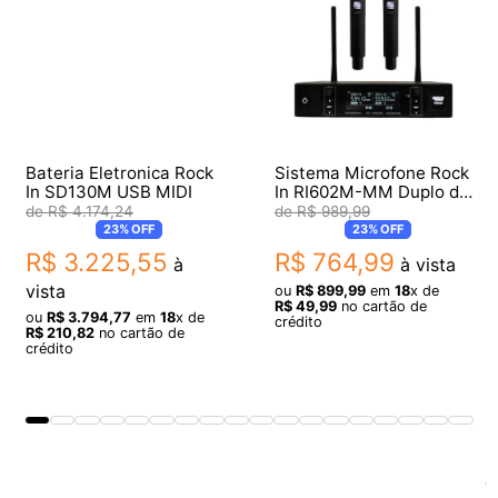
Bateria Eletronica Rock
Sistema Microfone Rock
In SD130M USB MIDI
In RI602M-MM Duplo de
Mão Sem Fio
R$
4
.
174
,
24
R$
989
,
99
23%
OFF
23%
OFF
R$
3
.
225
,
55
R$
764
,
99
à
à vista
vista
ou
R$
899
,
99
em
18
x de
R$
49
,
99
no cartão de
ou
R$
3
.
794
,
77
em
18
x de
crédito
R$
210
,
82
no cartão de
crédito