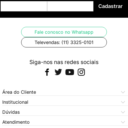
Cadastrar
Fale conosco no Whatsapp
Televendas: (11) 3325-0101
Siga-nos nas redes sociais
Área do Cliente
Meus Pedidos
Institucional
Meus Dados
Central de Atendimento
Dúvidas
Dúvidas Frequentes
Como Comprar
Atendimento
Formas de Pagamento
Dúvidas Frequentes