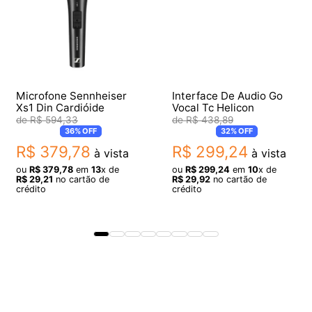
Microfone Sennheiser
Interface De Audio Go
Xs1 Din Cardióide
Vocal Tc Helicon
R$
594
,
33
R$
438
,
89
36%
OFF
32%
OFF
R$
379
,
78
R$
299
,
24
à vista
à vista
ou
R$
379
,
78
em
13
x de
ou
R$
299
,
24
em
10
x de
R$
29
,
21
no cartão de
R$
29
,
92
no cartão de
crédito
crédito