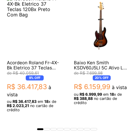
Acordeon Roland Fr-4X-
Baixo Ken Smith
Bk Eletrico 37 Teclas
KSDV60J5LI 5C Ativo LH
120Bx Preto Com Bag
Canhoto
R$
40
.
059
,
61
R$
7
.
699
,
98
9%
OFF
20%
OFF
R$
36
.
417
,
83
R$
6
.
159
,
99
à
à vista
vista
ou
R$
6
.
999
,
99
em
18
x de
R$
388
,
88
no cartão de
ou
R$
36
.
417
,
83
em
18
x de
crédito
R$
2
.
023
,
21
no cartão de
crédito