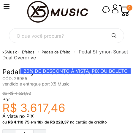
0
O que você procura?
Pedal Strymon Sunset
Efeitos
Pedais de Efeito
Dual Overdrive
Pedal Strymon Sunset Dual Overdrive
20%
DE DESCONTO À VISTA, PIX OU BOLETO
CÓD
:
26955
vendido e entregue por:
X5 Music
R$
4
.
521
,
82
Por
R$
3
.
617
,
46
Á vista no PIX
ou
R$
4
.
110
,
75
em
18
x de
R$
228
,
37
no cartão de crédito