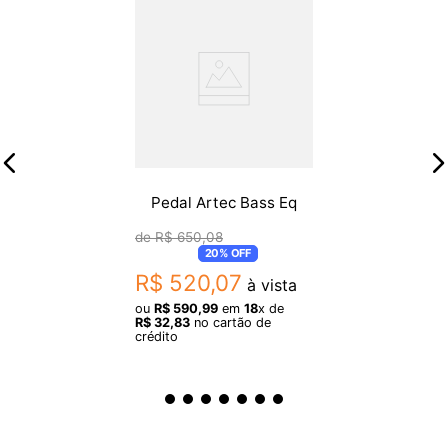
predefinição Fav)
- True Bypass: Sim, comutável para buffer
- Fonte de energia: Fonte de alimentação 9 V DC (incluída)
- Altura: 1,75 "
- Largura: 4 "
- Profundidade: 4,5 "
Pedal Artec Bass Eq
R$
650
,
08
20%
OFF
R$
520
,
07
à vista
ou
R$
590
,
99
em
18
x de
R$
32
,
83
no cartão de
crédito