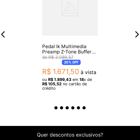
Pedal Ik Multimedia
Preamp Z-Tone Buffer
Boost
R$
2
.
089
,
37
20%
OFF
R$
1
.
671
,
50
à vista
ou
R$
1
.
899
,
43
em
18
x de
R$
105
,
52
no cartão de
crédito
Quer descontos exclusivos?