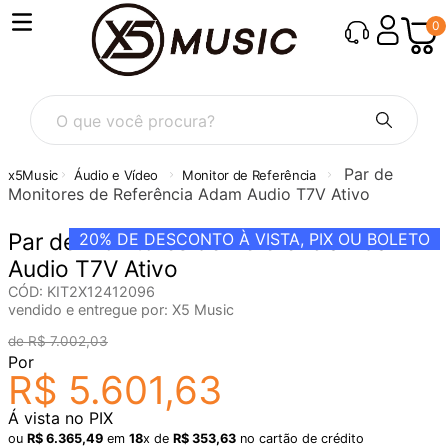
0
O que você procura?
Par de
Áudio e Vídeo
Monitor de Referência
Monitores de Referência Adam Audio T7V Ativo
Par de Monitores de Referência Adam
20%
DE DESCONTO À VISTA, PIX OU BOLETO
Audio T7V Ativo
CÓD
:
KIT2X12412096
vendido e entregue por:
X5 Music
R$
7
.
002
,
03
Por
R$
5
.
601
,
63
Á vista no PIX
ou
R$
6
.
365
,
49
em
18
x de
R$
353
,
63
no cartão de crédito