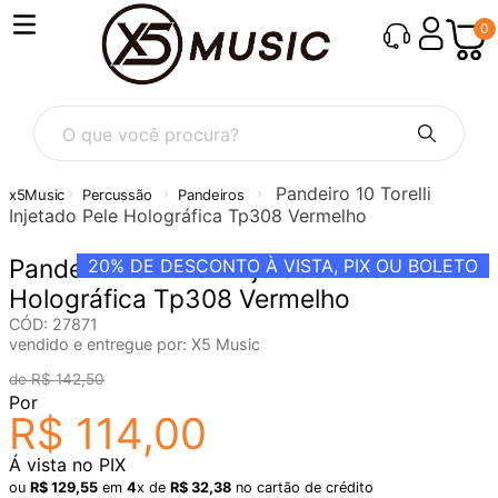
0
O que você procura?
Pandeiro 10 Torelli
Percussão
Pandeiros
Injetado Pele Holográfica Tp308 Vermelho
Pandeiro 10 Torelli Injetado Pele
20%
DE DESCONTO À VISTA, PIX OU BOLETO
Holográfica Tp308 Vermelho
CÓD
:
27871
vendido e entregue por:
X5 Music
R$
142
,
50
Por
R$
114
,
00
Á vista no PIX
ou
R$
129
,
55
em
4
x de
R$
32
,
38
no cartão de crédito