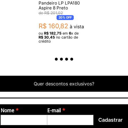
Pandeiro LP LPA180
Aspire 8 Preto
R$
201
,
02
20%
OFF
R$
160
,
82
à vista
ou
R$
182
,
75
em
6
x de
R$
30
,
45
no cartão de
crédito
Quer descontos exclusivos?
Nome
E-mail
Cadastrar