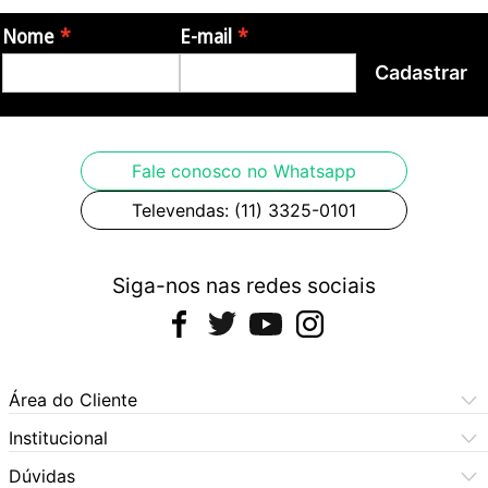
Nome
E-mail
Cadastrar
Fale conosco no Whatsapp
Televendas: (11) 3325-0101
Siga-nos nas redes sociais
Área do Cliente
Meus Pedidos
Institucional
Meus Dados
Central de Atendimento
Dúvidas