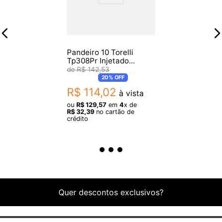
Pandeiro 10 Torelli
Tp308Pr Injetado
Holografico Bk
R$
142
,
53
20%
OFF
R$
114
,
02
à vista
ou
R$
129
,
57
em
4
x de
R$
32
,
39
no cartão de
crédito
Quer descontos exclusivos?