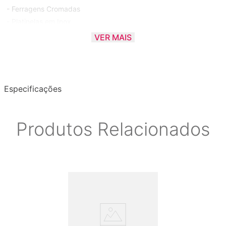
- Ferragens Cromadas
- Platinelas em Inox
- Pele Holográfica (Prata)
VER MAIS
- Acabamento em ABS
- 6 Afinações
Especificações
Produtos Relacionados