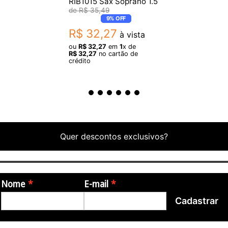
RIB1015 Sax Soprano 1.5
R$
35
,
49
9%
OFF
R$
32
,
27
à vista
ou
R$
32
,
27
em
1
x de
R$
32
,
27
no cartão de
crédito
Quer descontos exclusivos?
Nome
E-mail
Cadastrar