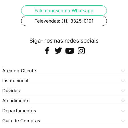
Fale conosco no Whatsapp
Televendas: (11) 3325-0101
Siga-nos nas redes sociais
Área do Cliente
Meus Pedidos
Institucional
Meus Dados
Central de Atendimento
Dúvidas
Dúvidas Frequentes
Como Comprar
Atendimento
Formas de Pagamento
Dúvidas Frequentes
(11) 3060-6100
Departamentos
Política de Privacidade
Segunda à sexta das 9h às 17:30h
Política de Cookies
Automotivo
X5 Rua do Seminário
Sábados das 9h às 17h
Quem Somos
Guia de Compras
Política de Privacidade
(11) 3325-0101
Bebês