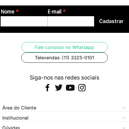
Nome
E-mail
Cadastrar
Fale conosco no Whatsapp
Televendas: (11) 3325-0101
Siga-nos nas redes sociais
Área do Cliente
Meus Pedidos
Institucional
Meus Dados
Central de Atendimento
Dúvidas