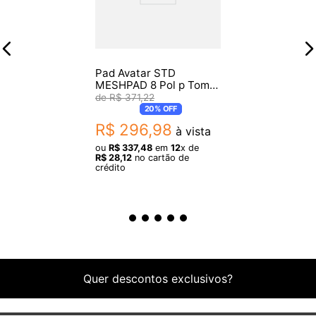
Pad Avatar STD
MESHPAD 8 Pol p Tom
em Mesh Dual Zone
R$
371
,
22
20%
OFF
R$
296
,
98
à vista
ou
R$
337
,
48
em
12
x de
R$
28
,
12
no cartão de
crédito
Quer descontos exclusivos?