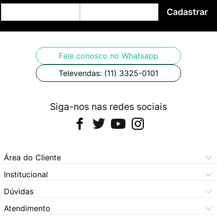
Cadastrar
Fale conosco no Whatsapp
Televendas: (11) 3325-0101
Siga-nos nas redes sociais
Área do Cliente
Meus Pedidos
Institucional
Meus Dados
Central de Atendimento
Dúvidas
Dúvidas Frequentes
Como Comprar
Atendimento
Formas de Pagamento