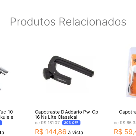
Produtos Relacionados
Tuc-10
Capotraste D'Addario Pw-Cp-
Capotra
Ukulele
16 Ns Lite Classical
R$
181
,
07
R$
65
,
3
20%
OFF
R$
144
,
86
R$
59
,
ta
à vista