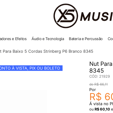
adores e Efeitos
Áudio e Tecnologia
Bateria e Percussão
Co
t Para Baixo 5 Cordas Strinberg P6 Branco 8345
Nut Para
NTO À VISTA, PIX OU BOLETO
8345
CÓD
:
21929
R$
66
,
11
Por
R$
6
Á vista no P
ou
R$
60
,
10