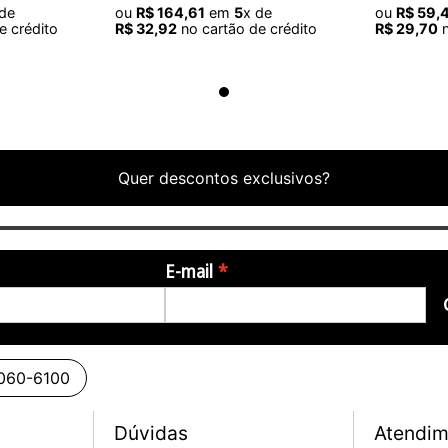
 de
ou
R$
164
,
61
em
5
x de
ou
R$
59
,
e crédito
R$
32
,
92
no cartão de crédito
R$
29
,
70
n
Quer descontos exclusivos?
E-mail
3060-6100
Dúvidas
Atendim