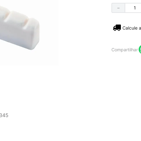
－
Não sei
Compartilhar
345