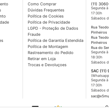
mento
Como Comprar
(11) 3060
Segunda à 
s
Dúvidas Frequentes
17:30h
nto
Política de Cookies
Sábados d
idade
Política de Privacidade
Rua Teodo
LGPD - Proteção de Dados
Pinheiros
Fraude
Rua Teodo
es
Política de Garantia Estendida
Pinheiros
Política de Montagem
Rua do Sem
Segunda à 
Rastreamento do Pedido
18:30h
Retirar em Loja
Sábados d
Trocas e Devoluçoes
SAC (11)
(Whatsapp
Segunda à 
17:30h
Sábados d
sac@x5mus
C