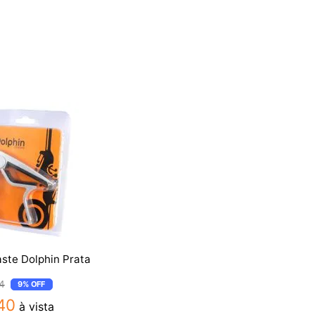
ste Dolphin Prata
4
9%
OFF
40
à vista