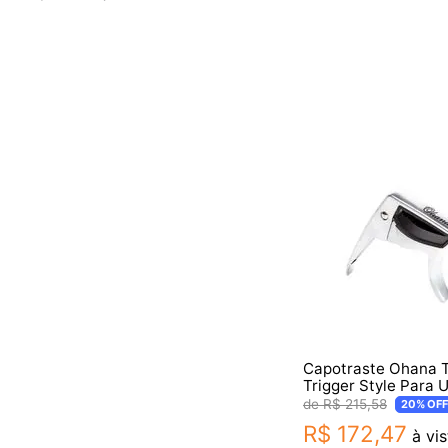
Capotraste Ohana 
Trigger Style Para 
R$
215
,
58
20%
OFF
R$
172
,
47
à vis