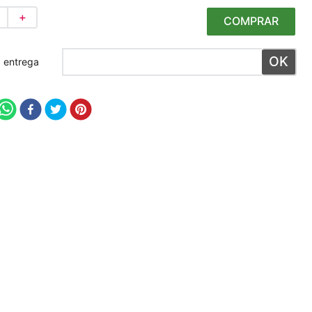
＋
COMPRAR
 meu CEP