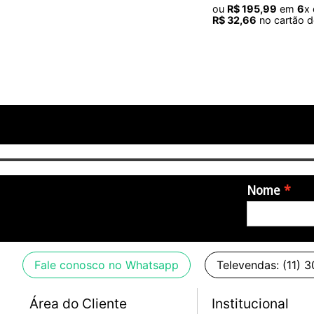
ou
R$
195
,
99
em
6
x
R$
32
,
66
no cartão d
Nome
Fale conosco no Whatsapp
Televendas: (11) 
Área do Cliente
Institucional