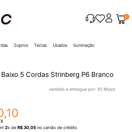
0
rdas
Sopros
Teclas
Usados
Iluminação
 Baixo 5 Cordas Strinberg P6 Branco
vendido e entregue por:
X5 Music
0
,
10
IX
em
2
x de
R$
30
,
05
no cartão de crédito