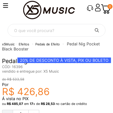
0
O que você procura?
Pedal Nig Pocket
Efeitos
Pedais de Efeito
Black Booster
Pedal Nig Pocket Black Booster
20%
DE DESCONTO À VISTA, PIX OU BOLETO
CÓD
:
16396
vendido e entregue por:
X5 Music
R$
533
,
58
Por
R$
426
,
86
Á vista no PIX
ou
R$
485
,
07
em
17
x de
R$
28
,
53
no cartão de crédito