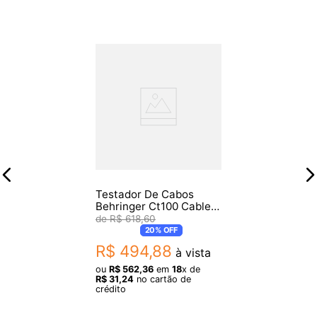
Testador De Cabos
Behringer Ct100 Cable
Tester
R$
618
,
60
20%
OFF
R$
494
,
88
à vista
ou
R$
562
,
36
em
18
x de
R$
31
,
24
no cartão de
crédito