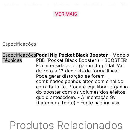
músicos brasileiros e técnicos de eletrônica; seus fiéis
escudeiros.
VER MAIS
A NIG sempre busca o timbre mais adequado para o músico e
desta forma vem crescendo na qualidade de seus produtos.
Especificações
O Black Booster é um pedal de ganho de volume. Com apenas
Especificações
Pedal Nig Pocket Black Booster
- Modelo
um controle é fácil de usar e dá um gás poderoso.
Técnicas
PBB (Pocket Black Booster ) - BOOSTER:
É a intensidade do ganho do pedal. Vai
de zero a 12 decibéis de forma linear.
Pode gerar distorção se forem
combinados ganhos altos com sinal de
entrada forte. Procure equilibrar o ganho
do booster com os volumes dos efeitos
que o antecedem. - Alimentação 9v
(bateria ou fonte) - Fonte não inclusa
Produtos Relacionados