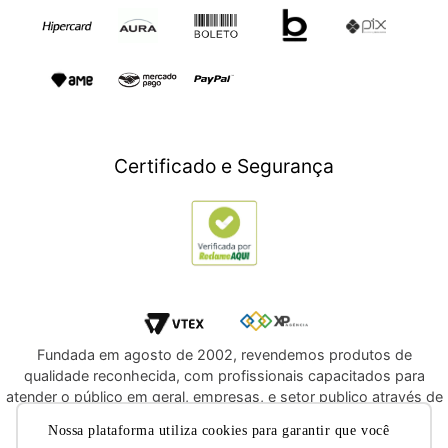
Presente para Mães
TV e Áudio
Presente para Pais
Construção e Jardim
Presentes para Natal
Games
Outlet
Informática
Crédito Digital
Móveis
Crédito Pessoal
Certificado e Segurança
Utilidades Domésticas
Compre e Doe
Navegue por Marcas
Fundada em agosto de 2002, revendemos produtos de
qualidade reconhecida, com profissionais capacitados para
atender o público em geral, empresas, e setor publico através de
licitações e compras diretas. Oferecemos a você, a
Nossa plataforma utiliza cookies para garantir que você
oportunidade de adquirir produtos de qualidade e com