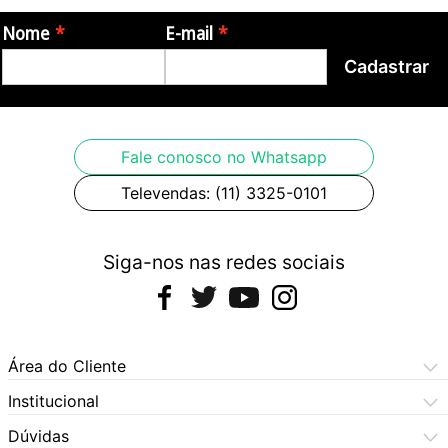
Nome
E-mail
Cadastrar
Fale conosco no Whatsapp
Televendas: (11) 3325-0101
Siga-nos nas redes sociais
Área do Cliente
Meus Pedidos
Institucional
Meus Dados
Central de Atendimento
Dúvidas