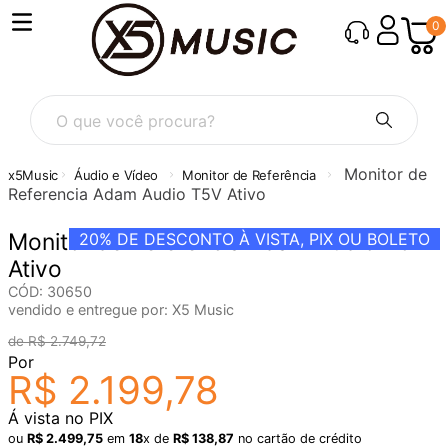
0
O que você procura?
Monitor de
Áudio e Vídeo
Monitor de Referência
Referencia Adam Audio T5V Ativo
Monitor de Referencia Adam Audio T5V
20%
DE DESCONTO À VISTA, PIX OU BOLETO
Ativo
CÓD
:
30650
vendido e entregue por:
X5 Music
R$
2
.
749
,
72
Por
R$
2
.
199
,
78
Á vista no PIX
ou
R$
2
.
499
,
75
em
18
x de
R$
138
,
87
no cartão de crédito