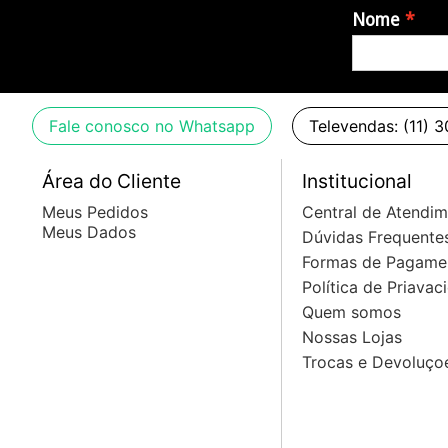
- ConectorXLR-3
Nome
- Frequência de resposta (microfone)40 - 18000 Hz
- Peso365 g
- Sensibilidade em capo livre, sem carga (1kHz)2,0mV/P
- Impedância nominal350 O
Fale conosco no Whatsapp
Televendas: (11) 
- Min. impedância de terminação1000 O
Área do Cliente
Institucional
Meus Pedidos
Central de Atendi
Meus Dados
Dúvidas Frequente
Formas de Pagame
Política de Priavac
Quem somos
Nossas Lojas
Trocas e Devoluço