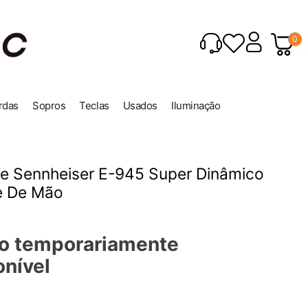
0
rdas
Sopros
Teclas
Usados
Iluminação
e Sennheiser E-945 Super Dinâmico
e De Mão
o temporariamente
onível