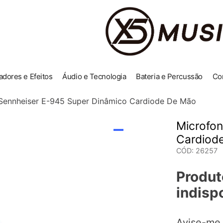
adores e Efeitos
Áudio e Tecnologia
Bateria e Percussão
Co
Sennheiser E-945 Super Dinâmico Cardiode De Mão
Microfon
Cardiod
CÓD
:
26257
Produt
indisp
Avise-me