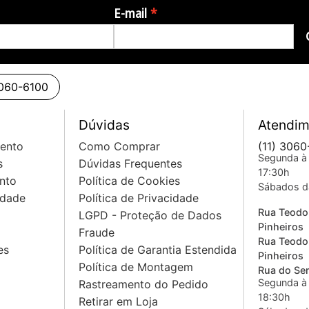
E-mail
a = -54dB (0 dB = 1V/Pa) = -74 dB (0 dB = 1V/ubar)
3060-6100
Dúvidas
Atendim
mento
Como Comprar
(11) 3060
Segunda à 
s
Dúvidas Frequentes
17:30h
nto
Política de Cookies
Sábados d
idade
Política de Privacidade
Rua Teodo
LGPD - Proteção de Dados
Pinheiros
Fraude
Rua Teodo
es
Política de Garantia Estendida
Pinheiros
Política de Montagem
Rua do Sem
Segunda à 
Rastreamento do Pedido
18:30h
Retirar em Loja