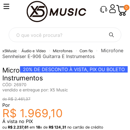
0
O que você procura?
Microfone
Áudio e Vídeo
Microfones
Com fio
Sennheiser E-906 Guitarra E Instrumentos
Microfone Sennheiser E-906 Guitarra E
20%
DE DESCONTO À VISTA, PIX OU BOLETO
Instrumentos
CÓD
:
26970
vendido e entregue por:
X5 Music
R$
2
.
461
,
37
Por
R$
1
.
969
,
10
Á vista no PIX
ou
R$
2
.
237
,
61
em
18
x de
R$
124
,
31
no cartão de crédito