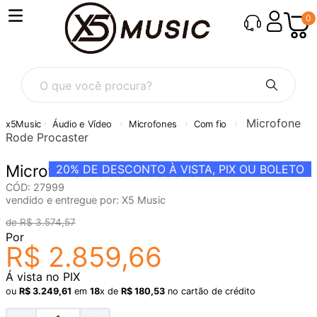
0
O que você procura?
Microfone
Áudio e Vídeo
Microfones
Com fio
Rode Procaster
Microfone Rode Procaster
20%
DE DESCONTO À VISTA, PIX OU BOLETO
CÓD
:
27999
vendido e entregue por:
X5 Music
R$
3
.
574
,
57
Por
R$
2
.
859
,
66
Á vista no PIX
ou
R$
3
.
249
,
61
em
18
x de
R$
180
,
53
no cartão de crédito