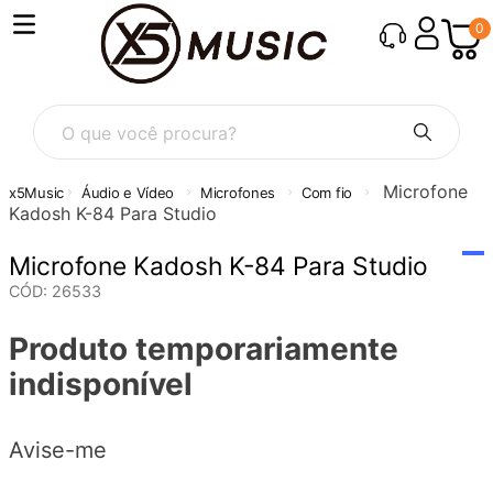
0
O que você procura?
Microfone
Áudio e Vídeo
Microfones
Com fio
Kadosh K-84 Para Studio
Microfone Kadosh K-84 Para Studio
CÓD
:
26533
Produto temporariamente
indisponível
Avise-me