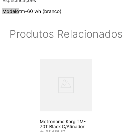
Especificações
Modelo
tm-60 wh (branco)
Produtos Relacionados
Metronomo Korg TM-
70T Black C/Afinador
R$
656
,
57