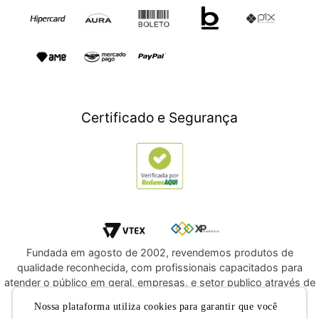
Presente para Mães
TV e Áudio
Presente para Pais
Construção e Jardim
Presentes para Natal
Games
Outlet
Informática
Crédito Digital
Móveis
Crédito Pessoal
Certificado e Segurança
Utilidades Domésticas
Compre e Doe
Navegue por Marcas
Fundada em agosto de 2002, revendemos produtos de
qualidade reconhecida, com profissionais capacitados para
atender o público em geral, empresas, e setor publico através de
licitações e compras diretas. Oferecemos a você, a
Nossa plataforma utiliza cookies para garantir que você
oportunidade de adquirir produtos de qualidade e com