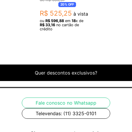
20%
OFF
R$
525
,
25
à vista
ou
R$
596
,
88
em
18
x de
R$
33
,
16
no cartão de
crédito
Quer descontos exclusivos?
Fale conosco no Whatsapp
Televendas: (11) 3325-0101