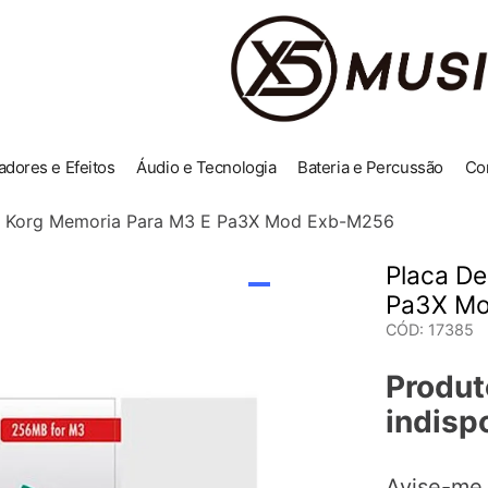
adores e Efeitos
Áudio e Tecnologia
Bateria e Percussão
Co
o Korg Memoria Para M3 E Pa3X Mod Exb-M256
Placa D
Pa3X M
CÓD
:
17385
Produt
indisp
Avise-me