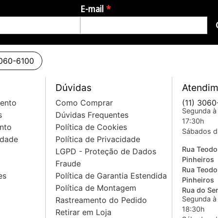
E-mail
3060-6100
Dúvidas
Atendim
mento
Como Comprar
(11) 3060
Segunda à 
s
Dúvidas Frequentes
17:30h
nto
Política de Cookies
Sábados d
idade
Política de Privacidade
Rua Teodo
LGPD - Proteção de Dados
Pinheiros
Fraude
Rua Teodo
es
Política de Garantia Estendida
Pinheiros
Política de Montagem
Rua do Sem
Segunda à 
Rastreamento do Pedido
18:30h
Retirar em Loja