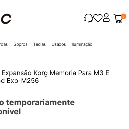
0
rdas
Sopros
Teclas
Usados
Iluminação
e Expansão Korg Memoria Para M3 E
od Exb-M256
o temporariamente
onível