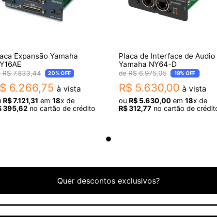
laca Expansão Yamaha
Placa de Interface de Audio
Y16AE
Yamaha NY64-D
R$
7
.
833
,
44
R$
6
.
975
,
05
20%
OFF
19%
OFF
$
6
.
266
,
75
R$
5
.
630
,
00
à vista
à vista
u
R$
7
.
121
,
31
em
18
x de
ou
R$
5
.
630
,
00
em
18
x de
$
395
,
62
no cartão de crédito
R$
312
,
77
no cartão de crédit
Quer descontos exclusivos?