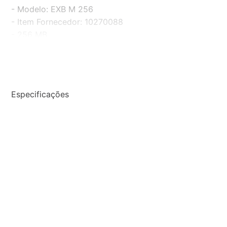
- Modelo: EXB M 256
- Item Fornecedor: 10270088
- 256 MB
Conteúdo da Embalagem
- 01 Memória
Especificações